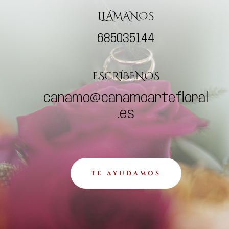
LLÁMANOS
685035144
ESCRÍBENOS
canamo@canamoartefloral
.es
TE AYUDAMOS